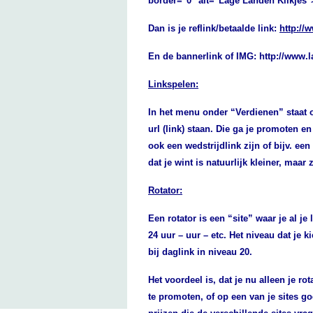
border="0" alt="Lage Landen Klikjes"
Dan is je reflink/betaalde link:
http://
En de bannerlink of IMG: http://www.l
Linkspelen:
In het menu onder “Verdienen” staat o
url (link) staan. Die ga je promoten en
ook een wedstrijdlink zijn of bijv. een
dat je wint is natuurlijk kleiner, maa
Rotator:
Een rotator is een “site” waar je al je 
24 uur – uur – etc.
Het niveau dat je ki
bij daglink in niveau 20.
Het voordeel is, dat je nu alleen je r
te promoten, of op een van je sites go