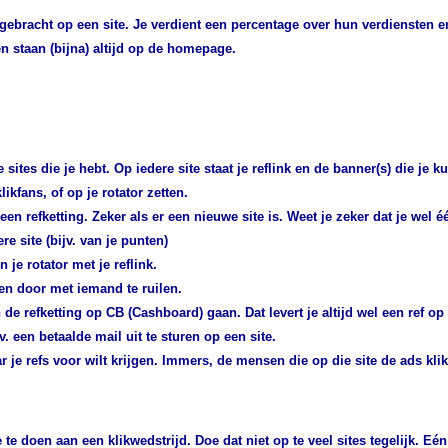
angebracht op een site. Je verdient een percentage over hun verdiensten 
n staan (bijna) altijd op de homepage.
 sites die je hebt. Op iedere site staat je reflink en de banner(s) die je k
ikfans, of op je rotator zetten.
n refketting. Zeker als er een nieuwe site is. Weet je zeker dat je wel éé
e site (bijv. van je punten)
n je rotator met je reflink.
gen door met iemand te ruilen.
n de refketting op CB (Cashboard) gaan. Dat levert je altijd wel een ref op
. een betaalde mail uit te sturen op een site.
r je refs voor wilt krijgen. Immers, de mensen die op die site de ads klikk
e doen aan een klikwedstrijd. Doe dat niet op te veel sites tegelijk. Eén o