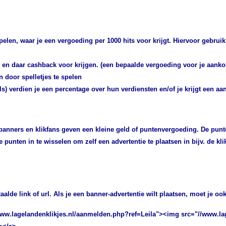
elen, waar je een vergoeding per 1000 hits voor krijgt. Hiervoor gebruik 
 en daar cashback voor krijgen. (een bepaalde vergoeding voor je aank
 door spelletjes te spelen
rals) verdien je een percentage over hun verdiensten en/of je krijgt een 
 banners en klikfans geven een kleine geld of puntenvergoeding. De punt
e punten in te wisselen om zelf een advertentie te plaatsen in bijv. de kli
taalde link of url. Als je een banner-advertentie wilt plaatsen, moet je o
//www.lagelandenklikjes.nl/aanmelden.php?ref=Leila"><img src="//www.la