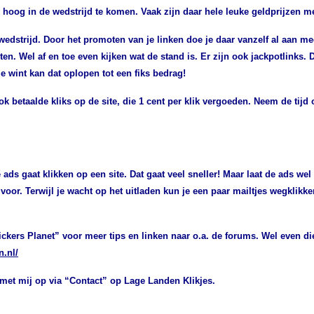
 hoog in de wedstrijd te komen. Vaak zijn daar hele leuke geldprijzen m
edstrijd. Door het promoten van je linken doe je daar vanzelf al aan 
ten. Wel af en toe even kijken wat de stand is.
Er zijn ook jackpotlinks. D
ie wint kan dat oplopen tot een fiks bedrag!
k betaalde kliks op de site, die 1 cent per klik vergoeden. Neem de tijd
 ads gaat klikken op een site. Dat gaat veel sneller! Maar laat de ads wel
voor. Terwijl je wacht op het uitladen kun je een paar mailtjes wegklikke
ickers Planet” voor meer tips en linken naar o.a. de forums. Wel even di
n.nl/
met mij op via “Contact” op Lage Landen Klikjes.