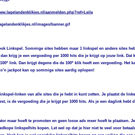
></a>
www.lagelandenklikjes.nl/aanmelden.php?ref=Leila
agelandenklikjes.nl/images/banner.gif
ok Linkspel. Sommige sites hebben maar 1 linkspel en andere sites hebb
 dan krijg je een vergoeding per 1000 hits die je krijgt op jouw link.
Dat 
e
e
 100
link. Dan krijgt degene die de 100
klik heeft een vergoeding.
Het k
r zo’n jackpot kan op sommige sites aardig oplopen!
linkspel-linken van alle sites die je hebt in kunt zetten. Je plaatst de lin
est, is de vergoeding die je krijgt per 1000 hits.
Als je een daglink hebt d
otator maar hoeft te promoten en geen losse ads meer hoeft te plaatsen. J
edkope linkspelhits kopen. Let wel op dat je hier niet te veel voor betaal