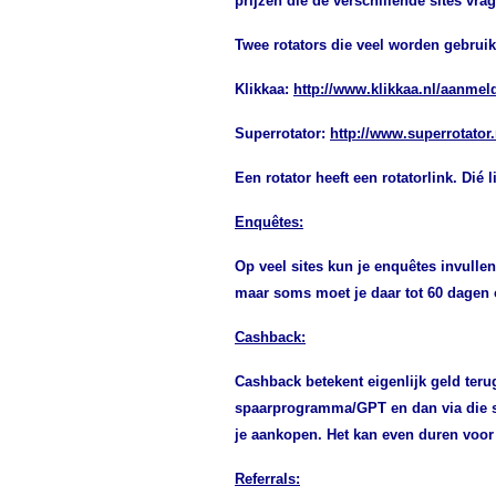
prijzen die de verschillende sites vra
Twee rotators die veel worden gebruikt
Klikkaa:
http://www.klikkaa.nl/aanmel
Superrotator:
http://www.superrotator
Een rotator heeft een rotatorlink. Dié 
Enquêtes:
Op veel sites kun je enquêtes invulle
maar soms moet je daar tot 60 dagen 
Cashback:
Cashback betekent eigenlijk geld teru
spaarprogramma/GPT en dan via die si
je aankopen.
Het kan even duren voor
Referrals: